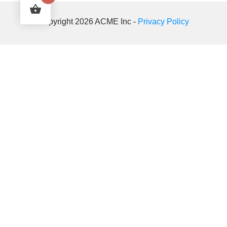
Copyright 2026 ACME Inc -
Privacy Policy
10
%
Rabatt auf deinen 1. Mietmonat
Trage dich für unseren Newsletter ein und erhalte
deinen exklusiven Rabatt. So bleibst auf dem
Laufenden über unsere neuesten Produkte und
Angebote!