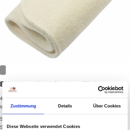
Blümchen Hanf-Bambus Einlage
4-lagige innovative Saugeinlage, jetzt noch dicker und
Zustimmung
Details
Über Cookies
saugfähiger!
Sehr saugfähiger und schwerer Hanf-Jersey für sehr große
Diese Webseite verwendet Cookies
Saugfähigkeit und beste Feuchtigkeitsbindung – sehr