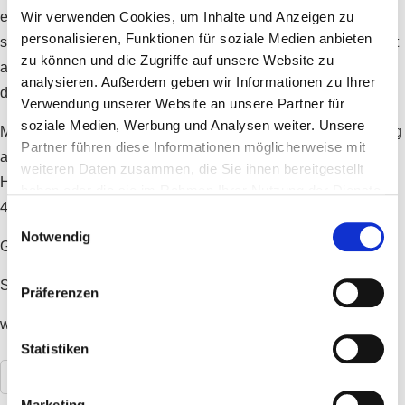
empfehlenswert als Zusatzeinlage in der Nacht oder für sehr
Wir verwenden Cookies, um Inhalte und Anzeigen zu
personalisieren, Funktionen für soziale Medien anbieten
starke Nässer. Außen eine sehr schnell absorbierende Schicht
zu können und die Zugriffe auf unsere Website zu
aus Bambusviscose, die durch die Frotteeoberfläche nicht auf
analysieren. Außerdem geben wir Informationen zu Ihrer
der Haut klebt und so für gute Belüftung der Haut sorgt.
Verwendung unserer Website an unsere Partner für
soziale Medien, Werbung und Analysen weiter. Unsere
Material: Außen Bambusfrottee, schnell absorbierend und luftig
Partner führen diese Informationen möglicherweise mit
auf der Haut (80% Viscose, 20% Polyester) – perfekt für
weiteren Daten zusammen, die Sie ihnen bereitgestellt
Höschenwindeln! Kern aus 2-lagigem Hanfjersey (55% Hanf,
haben oder die sie im Rahmen Ihrer Nutzung der Dienste
45% Bio-Baumwolle)
gesammelt haben.
Einwilligungsauswahl
Notwendig
Größe: 35 x 13cm
Saugkraft: ca. 270 ml
Präferenzen
waschbar bei 40 bis 60°C, feucht in Form ziehen
Statistiken
Read More
Marketing