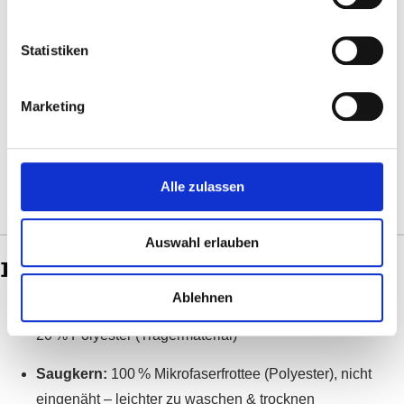
Lege ggf. ein Blatt Windelvlies auf – es sollte nicht über
den Rand hinausragen
Statistiken
Schließe die Windel mit den Druckknöpfen – sie sollte
Marketing
bündig sitzen, ohne einzuschneiden
Kontrolliere am Bein- und Rückenabschluss, ob Stoff
oder Vlies hervorschauen → mit dem Finger unter den
Alle zulassen
PUL schieben – fertig!
Auswahl erlauben
🧵
Material:
Ablehnen
Bambusfrottee-Innenseite:
80 % Viskose aus Bambus,
20 % Polyester (Trägermaterial)
Saugkern:
100 % Mikrofaserfrottee (Polyester), nicht
eingenäht – leichter zu waschen & trocknen