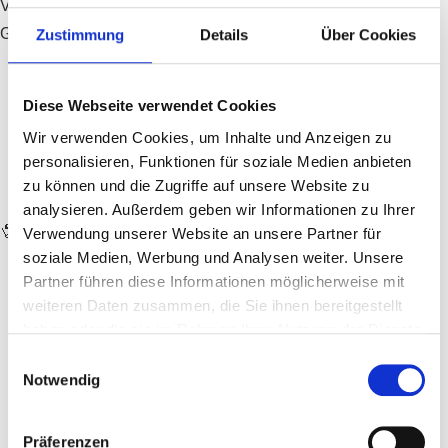
Verkürze die Windel mit den vorderen Druckknöpfen je nach
Größe:
Zustimmung
Details
Über Cookies
Gr. S → 2 Druckreihen schließen
Diese Webseite verwendet Cookies
Gr. M → 1 Druckreihe schließen
Wir verwenden Cookies, um Inhalte und Anzeigen zu
personalisieren, Funktionen für soziale Medien anbieten
Gr. L → alle offen lassen
zu können und die Zugriffe auf unsere Website zu
analysieren. Außerdem geben wir Informationen zu Ihrer
🧷
Anwendung – so geht’s:
Verwendung unserer Website an unsere Partner für
soziale Medien, Werbung und Analysen weiter. Unsere
Partner führen diese Informationen möglicherweise mit
Lege die Windel geöffnet mit der Außenseite nach unten
weiteren Daten zusammen, die Sie ihnen bereitgestellt
auf den Wickelplatz
haben oder die sie im Rahmen Ihrer Nutzung der Dienste
gesammelt haben.
Optional: Lege eine zusätzliche Saugeinlage in die
Einwilligungsauswahl
Notwendig
Tasche der Windel
Platziere dein Baby auf der Windel
Präferenzen